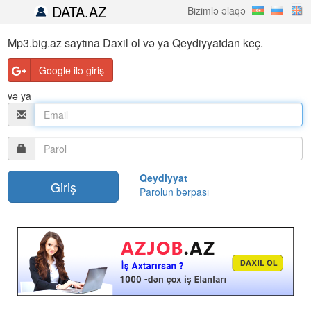
DATA.AZ
Bizimlə əlaqə
Mp3.big.az saytına Daxil ol və ya Qeydiyyatdan keç.
Google ilə giriş
və ya
Qeydiyyat
Parolun bərpası