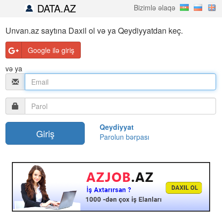
DATA.AZ
Bizimlə əlaqə
Unvan.az saytına Daxil ol və ya Qeydiyyatdan keç.
Google ilə giriş
və ya
Qeydiyyat
Parolun bərpası