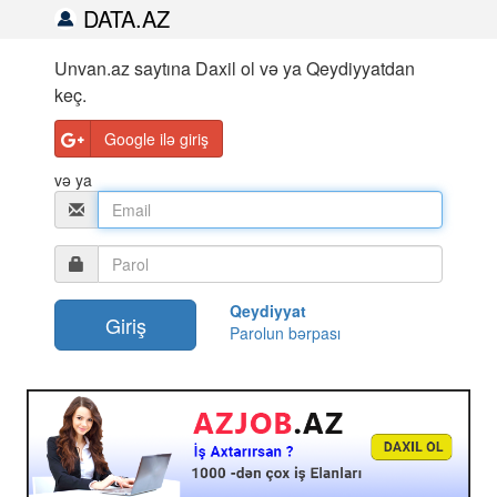
DATA.AZ
Unvan.az saytına Daxil ol və ya Qeydiyyatdan
keç.
Google ilə giriş
və ya
Qeydiyyat
Parolun bərpası