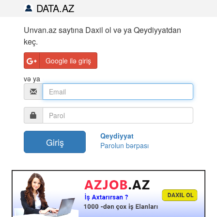
DATA.AZ
Unvan.az saytına Daxil ol və ya Qeydiyyatdan
keç.
Google ilə giriş
və ya
Qeydiyyat
Parolun bərpası