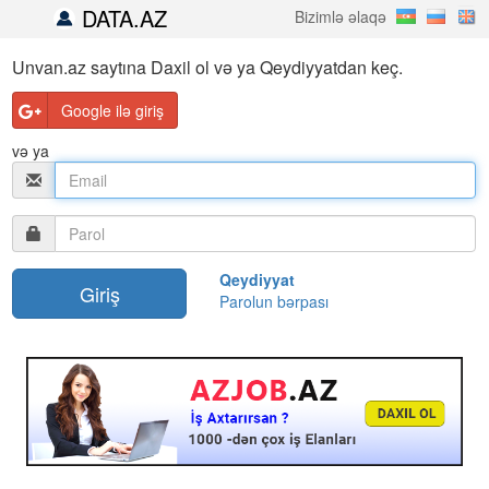
DATA.AZ
Bizimlə əlaqə
Unvan.az saytına Daxil ol və ya Qeydiyyatdan keç.
Google ilə giriş
və ya
Qeydiyyat
Parolun bərpası