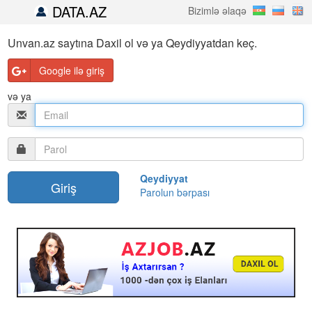
DATA.AZ
Bizimlə əlaqə
Unvan.az saytına Daxil ol və ya Qeydiyyatdan keç.
Google ilə giriş
və ya
Qeydiyyat
Parolun bərpası