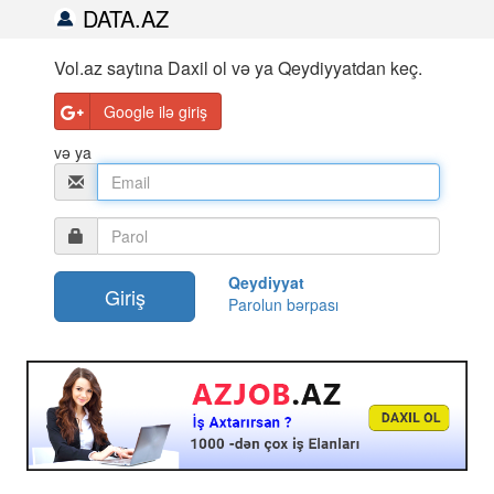
DATA.AZ
Vol.az saytına Daxil ol və ya Qeydiyyatdan keç.
Google ilə giriş
və ya
Qeydiyyat
Parolun bərpası