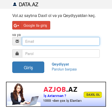
DATA.AZ
Vol.az saytına Daxil ol və ya Qeydiyyatdan keç.
Google ilə giriş
və ya
Qeydiyyat
Parolun bərpası