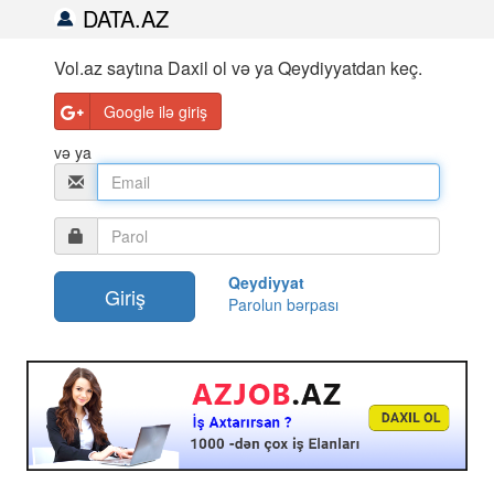
DATA.AZ
Vol.az saytına Daxil ol və ya Qeydiyyatdan keç.
Google ilə giriş
və ya
Qeydiyyat
Parolun bərpası