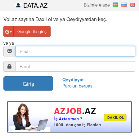
DATA.AZ
Bizimlə əlaqə
Vol.az saytına Daxil ol və ya Qeydiyyatdan keç.
Google ilə giriş
və ya
Qeydiyyat
Parolun bərpası