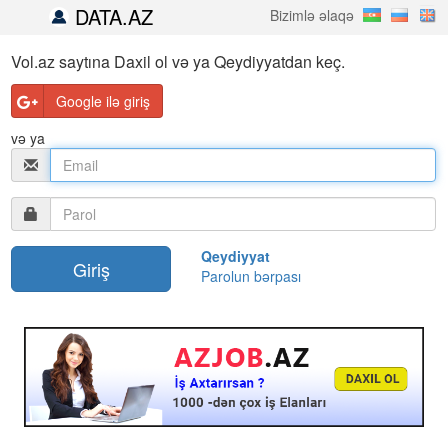
DATA.AZ
Bizimlə əlaqə
Vol.az saytına Daxil ol və ya Qeydiyyatdan keç.
Google ilə giriş
və ya
Qeydiyyat
Parolun bərpası