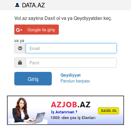
DATA.AZ
Vol.az saytına Daxil ol və ya Qeydiyyatdan keç.
Google ilə giriş
və ya
Qeydiyyat
Parolun bərpası