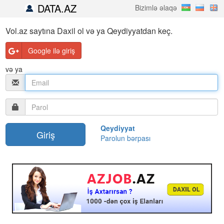
DATA.AZ
Bizimlə əlaqə
Vol.az saytına Daxil ol və ya Qeydiyyatdan keç.
Google ilə giriş
və ya
Qeydiyyat
Parolun bərpası