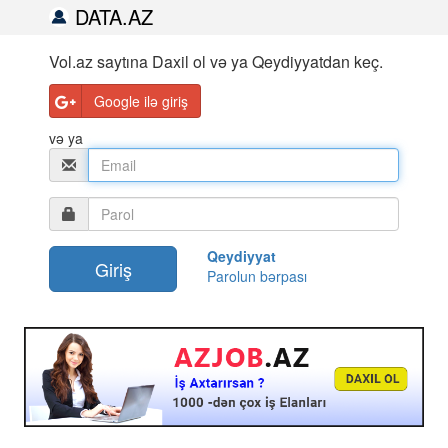
DATA.AZ
Vol.az saytına Daxil ol və ya Qeydiyyatdan keç.
Google ilə giriş
və ya
Qeydiyyat
Parolun bərpası