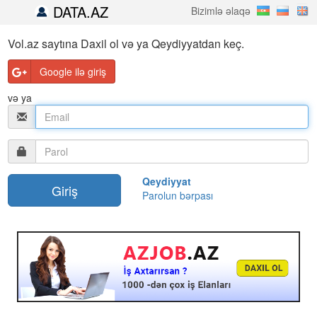
DATA.AZ
Bizimlə əlaqə
Vol.az saytına Daxil ol və ya Qeydiyyatdan keç.
Google ilə giriş
və ya
Qeydiyyat
Parolun bərpası