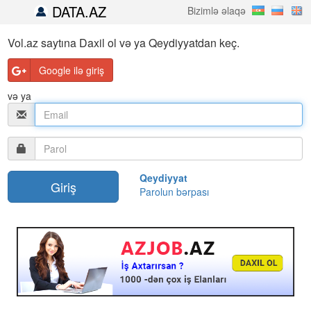
DATA.AZ
Bizimlə əlaqə
Vol.az saytına Daxil ol və ya Qeydiyyatdan keç.
Google ilə giriş
və ya
Qeydiyyat
Parolun bərpası