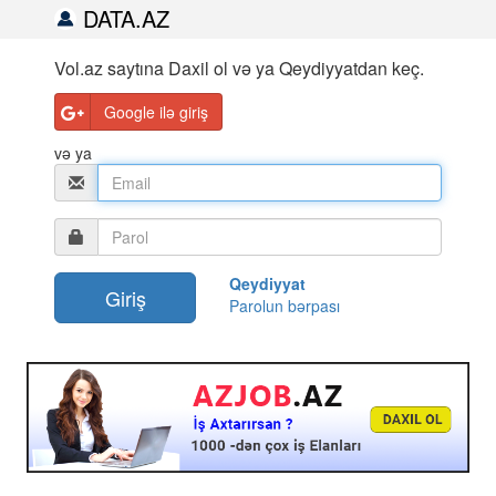
DATA.AZ
Vol.az saytına Daxil ol və ya Qeydiyyatdan keç.
Google ilə giriş
və ya
Qeydiyyat
Parolun bərpası