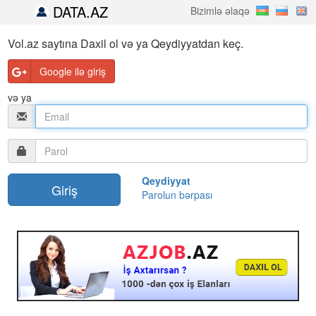
DATA.AZ
Bizimlə əlaqə
Vol.az saytına Daxil ol və ya Qeydiyyatdan keç.
Google ilə giriş
və ya
Qeydiyyat
Parolun bərpası